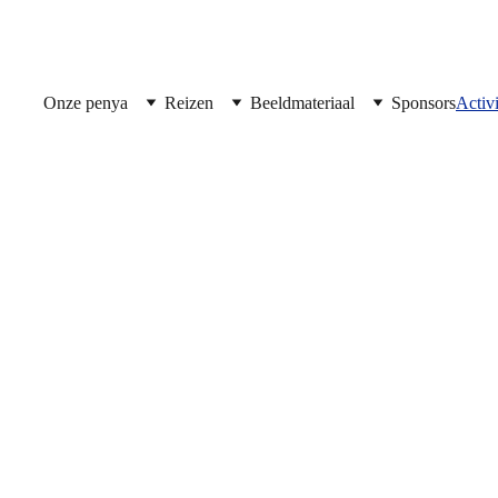
Onze penya
Reizen
Beeldmateriaal
Sponsors
Activi